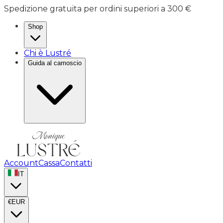
Spedizione gratuita per ordini superiori a 300 €
Shop
Chi è Lustré
Guida al camoscio
Account
Cassa
Contatti
IT
€
EUR