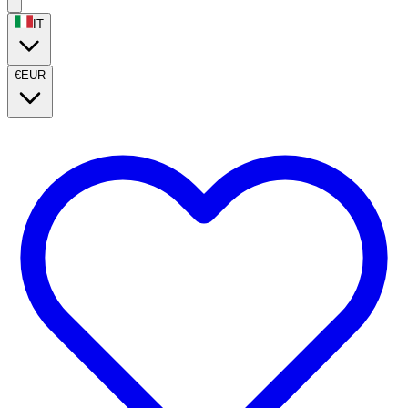
IT
€
EUR