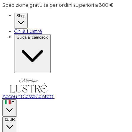
Spedizione gratuita per ordini superiori a 300 €
Shop
Chi è Lustré
Guida al camoscio
Account
Cassa
Contatti
IT
€
EUR