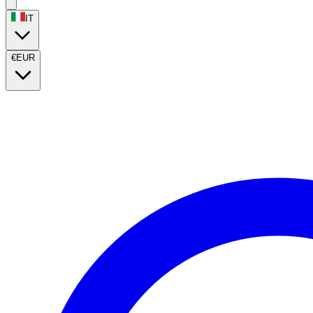
IT
€
EUR