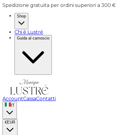
Spedizione gratuita per ordini superiori a 300 €
Shop
Chi è Lustré
Guida al camoscio
Account
Cassa
Contatti
IT
€
EUR