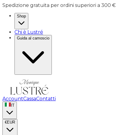
Spedizione gratuita per ordini superiori a 300 €
Shop
Chi è Lustré
Guida al camoscio
Account
Cassa
Contatti
IT
€
EUR