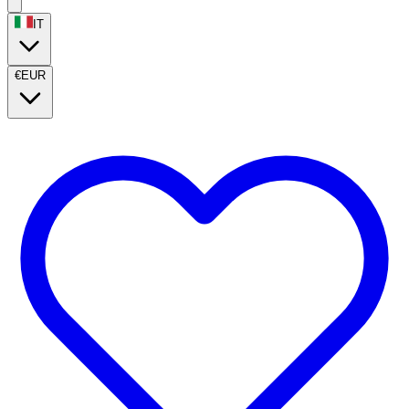
IT
€
EUR