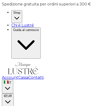
Spedizione gratuita per ordini superiori a 300 €
Shop
Chi è Lustré
Guida al camoscio
Account
Cassa
Contatti
IT
€
EUR