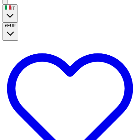
IT
€
EUR