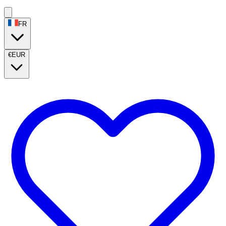
FR
€
EUR