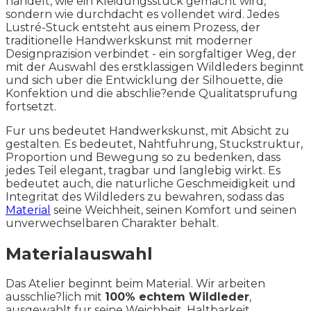
handelt, wie ein Kleidungsstuck gemacht wird,
sondern wie durchdacht es vollendet wird. Jedes
Lustré-Stuck entsteht aus einem Prozess, der
traditionelle Handwerkskunst mit moderner
Designprazision verbindet - ein sorgfaltiger Weg, der
mit der Auswahl des erstklassigen Wildleders beginnt
und sich uber die Entwicklung der Silhouette, die
Konfektion und die abschlie?ende Qualitatsprufung
fortsetzt.
Fur uns bedeutet Handwerkskunst, mit Absicht zu
gestalten. Es bedeutet, Nahtfuhrung, Stuckstruktur,
Proportion und Bewegung so zu bedenken, dass
jedes Teil elegant, tragbar und langlebig wirkt. Es
bedeutet auch, die naturliche Geschmeidigkeit und
Integritat des Wildleders zu bewahren, sodass das
Material
seine Weichheit, seinen Komfort und seinen
unverwechselbaren Charakter behalt.
Materialauswahl
Das Atelier beginnt beim Material. Wir arbeiten
ausschlie?lich mit
100% echtem Wildleder
,
ausgewahlt fur seine Weichheit, Haltbarkeit,