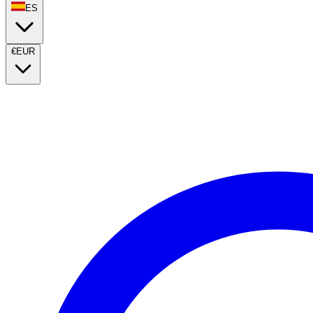
ES
€
EUR