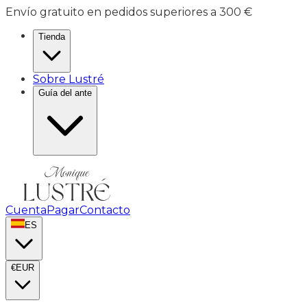
Envío gratuito en pedidos superiores a 300 €
Tienda
Sobre Lustré
Guía del ante
Cuenta
Pagar
Contacto
ES
€
EUR