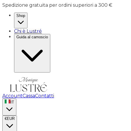
Spedizione gratuita per ordini superiori a 300 €
Shop
Chi è Lustré
Guida al camoscio
Account
Cassa
Contatti
IT
€
EUR