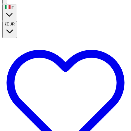
IT
€
EUR