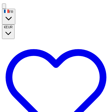
FR
€
EUR